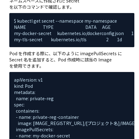
ネームスペースに作成された Secret
を以下のコマンドで確認します。
$ kubectl get secret --namespace my-namespace

NAME                  TYPE                                  DATA      AGE

my-docker-secret      kubernetes.io/dockerconfigjson        1       
my-tls-secret         kubernetes.io/tls                     2         1d
Pod を作成する際に、以下のように imagePullSecrets に
Secret 名を追加すると、Pod 作成時に該当の Image
を使用できます。
apiVersion: v1

kind: Pod

metadata:

  name: private-reg

spec:

  containers:

  - name: private-reg-container

    image: [IMAGE_REGISTRY_URL]/[プロジェクト名]/IMAGE[:T
  imagePullSecrets:

  - name: my-docker-secret