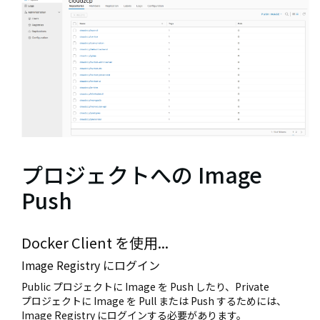
プロジェクトへの Image
Push
Docker Client を使用...
Image Registry にログイン
Public プロジェクトに Image を Push したり、Private
プロジェクトに Image を Pull または Push するためには、
Image Registry にログインする必要があります。