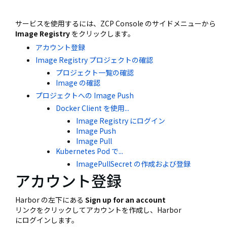
サービスを使用するには、ZCP Console のサイドメニューから
Image Registry
をクリックします。
アカウント登録
Image Registry プロジェクトの確認
プロジェクト一覧の確認
Image の確認
プロジェクトへの Image Push
Docker Client を使用...
Image Registry にログイン
Image Push
Image Pull
Kubernetes Pod で...
ImagePullSecret の作成および登録
アカウント登録
Harbor の左下にある
Sign up for an account
リンクをクリックしてアカウントを作成し、Harbor
にログインします。