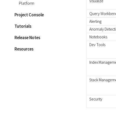
Visualize
Platform
Query Workben
Project Console
Alerting
Tutorials
Anomaly Detect
Notebooks
Release Notes
Dev Tools
Resources
FAQs
Index Managem
グループ共用インフラゾーン（SKPC）
Stack Managem
Datadog
Security
Support Portal