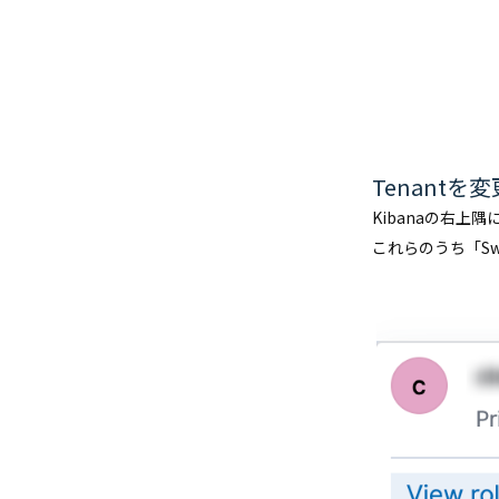
Tenantを
Kibanaの右
これらのうち「Swi