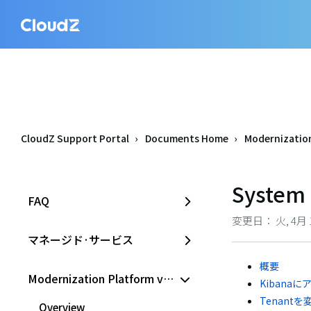
CloudZ Support Portal
Documents Home
Modernization
System 
FAQ
変更日： 火, 4月 1,
マネージド·サービス
概要
Modernization Platform v2.0
Kibana
Tenant
Overview