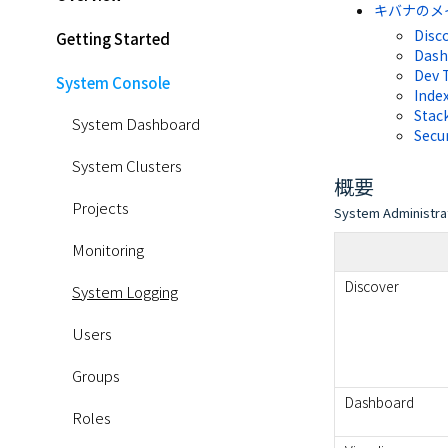
キバナのメ
Disco
Getting Started
Dash
Dev T
System Console
Inde
Stac
System Dashboard
Secur
System Clusters
概要
Projects
System Admi
Monitoring
Discover
System Logging
Users
Groups
Dashboard
Roles