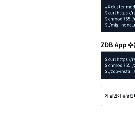
## cluster mod
$ curl https:/
$ chmod 755 ./
$ ./mig_nonc
ZDB App 수동
$ curl https:/
$ chmod 755 ./z
$ ./zdb-inst
이 답변이 유용합