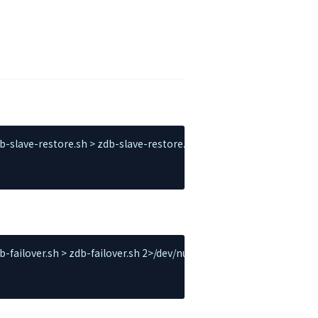
slave-restore.sh > zdb-slave-restore.sh 2>/dev/null

ailover.sh > zdb-failover.sh 2>/dev/null
