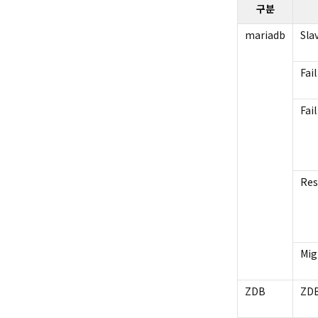
구분
mariadb
Sla
Native Service
Fai
Fai
Res
Mig
ZDB
ZDB