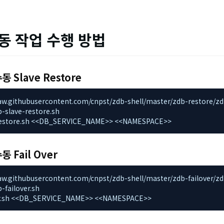
 수동 작업 수행 방법
 수동
Slave Restore
/raw.githubusercontent.com/cnpst/zdb-shell/master/zdb-restore/zdb-
-slave-restore.sh

e-restore.sh <<DB_SERVICE_NAME>> <<NAMESPACE>>
수동 Fail Over
/raw.githubusercontent.com/cnpst/zdb-shell/master/zdb-failover/zdb-f
failover.sh

ver.sh <<DB_SERVICE_NAME>> <<NAMESPACE>>