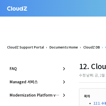
CloudZ Support Portal
Documents Home
CloudZ DB
12. Cl
FAQ
수정 날짜: 금, 2월 2
Managed 서비스
Modernization Platform v2.0
목차
12.1. 