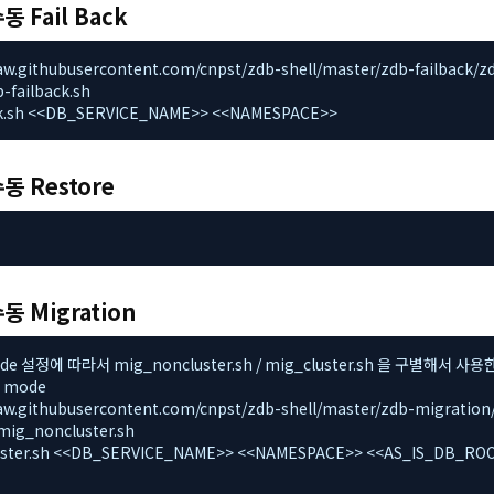
수동 Fail Back
/raw.githubusercontent.com/cnpst/zdb-shell/master/zdb-failback/zdb-
-failback.sh

back.sh <<DB_SERVICE_NAME>> <<NAMESPACE>>
수동 Restore
수동 Migration
mode 설정에 따라서 mig_noncluster.sh / mig_cluster.sh 을 구별해서 사용한
 mode

/raw.githubusercontent.com/cnpst/zdb-shell/master/zdb-migration/
mig_noncluster.sh

luster.sh <<DB_SERVICE_NAME>> <<NAMESPACE>> <<AS_IS_DB_R