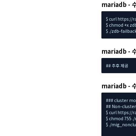
mariadb - 
$ curl https:/
$ chmod +x zdb
$ ./zdb-fail
mariadb - 
## 추후 제공
mariadb - 
### cluster 
## Non-cluster
$ curl https:/
$ chmod 755 ./
$ ./mig_nonc