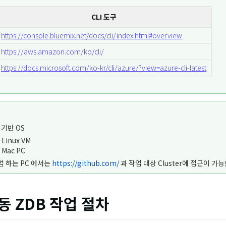
CLI 도구
https://console.bluemix.net/docs/cli/index.html#overview
https://aws.amazon.com/ko/cli/
https://docs.microsoft.com/ko-kr/cli/azure/?view=azure-cli-latest
x 기반 OS
Linux VM
Mac PC
업 하는 PC 에서는
https://github.com/
과 작업 대상 Cluster에 접근이 가
수동 ZDB 작업 절차