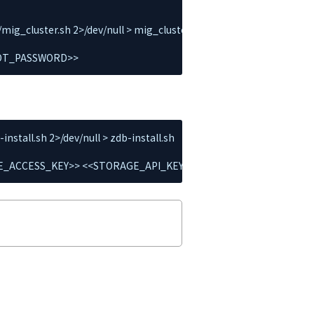
ig_cluster.sh 2>/dev/null > mig_cluster.sh

OOT_PASSWORD>>
stall.sh 2>/dev/null > zdb-install.sh

RAGE_ACCESS_KEY>> <<STORAGE_API_KEY>> <<STORAGE_SECRET_