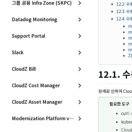
그룹 공용 Infra Zone (SKPC)
12.2. 
12.3. 
Datadog Monitoring
12.4. 
m
m
Support Portal
m
m
m
Slack
Z
CloudZ Bill
12.1. 
CloudZ Cost Manager
장애로 인하여 Clo
CloudZ Asset Manager
필요한 도구
curl :
Modernization Platform v1.0
kube
Cloud