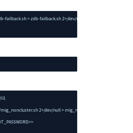
failback.sh > zdb-failback.sh 2>/dev/null

다.

mig_noncluster.sh 2>/dev/null > mig_noncluster.sh

OOT_PASSWORD>>
