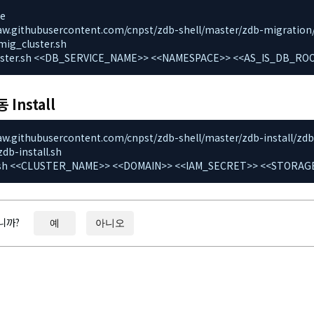
e

/raw.githubusercontent.com/cnpst/zdb-shell/master/zdb-migration/m
mig_cluster.sh

luster.sh <<DB_SERVICE_NAME>> <<NAMESPACE>> <<AS_IS_DB_R
 Install
/raw.githubusercontent.com/cnpst/zdb-shell/master/zdb-install/zdb-in
db-install.sh

all.sh <<CLUSTER_NAME>> <<DOMAIN>> <<IAM_SECRET>> <<STO
니까?
예
아니오