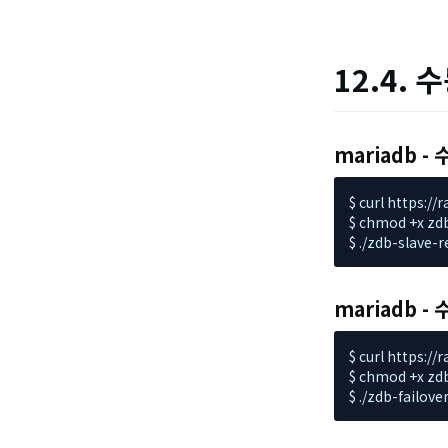
12.4.
mariadb -
$ curl https:/
$ chmod +x zdb
$ ./zdb-slav
mariadb - 
$ curl https:/
$ chmod +x zdb-
$ ./zdb-failo